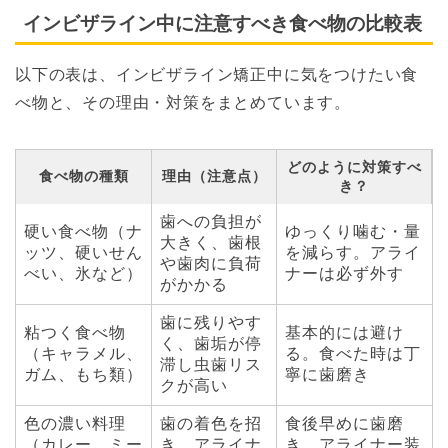
インビザライン中に注意すべき食べ物の比較表
以下の表は、インビザライン矯正中に気をつけたい食
べ物と、その理由・対策をまとめています。
どのように対策すべ
食べ物の種類
理由（注意点）
き？
歯への負担が
硬い食べ物（ナ
ゆっくり噛む・量
大きく、歯根
ッツ、硬いせん
を減らす。アライ
や歯肉に負荷
べい、氷など）
ナーは必ず外す
がかかる
歯に残りやす
粘つく食べ物
基本的には避け
く、歯垢が停
（キャラメル、
る。食べた時は丁
滞し虫歯リス
ガム、もち類）
寧に歯磨き
クが高い
色の濃い料理
歯の着色を招
食後早めに歯磨
（カレー、ミー
き、アライナ
き。アライナー装