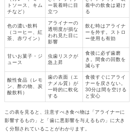
トソース、キム
ー装着時に目
着中の飲食は避け
チなど）
立つ
る
アライナーの
色の濃い飲料
飲む時はアライナ
透明度が損な
（コーヒー、紅
ーを外す。ストロ
われ見た目に
茶、赤ワイン）
ー使用も有効
影響
食後に必ず歯磨
甘いお菓子・ジ
虫歯リスクが
き。間食の回数を
ュース
急上昇
減らす
歯の表面（エ
食後すぐにアライ
酸性食品（レモ
ナメル質）が
ナーを戻さない。
ン、酢の物、炭
一時的に軟化
30分は間を空ける
酸飲料）
する
と安心
この表を見ると、注意すべき食べ物は「アライナーに
影響するもの」と「歯に悪影響を与えるもの」に大き
く分類されていることがわかります。