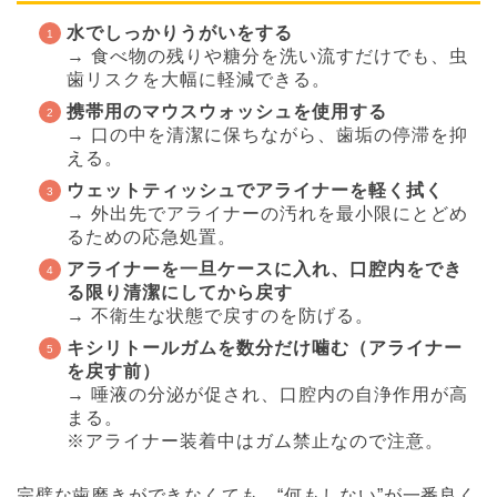
水でしっかりうがいをする
→ 食べ物の残りや糖分を洗い流すだけでも、虫
歯リスクを大幅に軽減できる。
携帯用のマウスウォッシュを使用する
→ 口の中を清潔に保ちながら、歯垢の停滞を抑
える。
ウェットティッシュでアライナーを軽く拭く
→ 外出先でアライナーの汚れを最小限にとどめ
るための応急処置。
アライナーを一旦ケースに入れ、口腔内をでき
る限り清潔にしてから戻す
→ 不衛生な状態で戻すのを防げる。
キシリトールガムを数分だけ噛む（アライナー
を戻す前）
→ 唾液の分泌が促され、口腔内の自浄作用が高
まる。
※アライナー装着中はガム禁止なので注意。
完璧な歯磨きができなくても、“何もしない”が一番良く