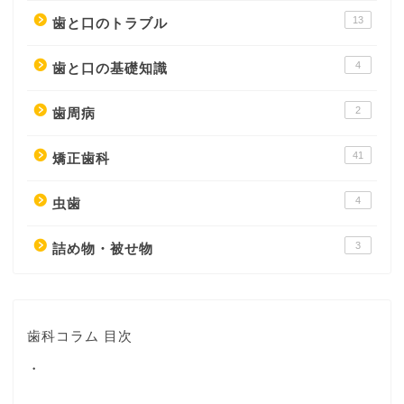
13
歯と口のトラブル
4
歯と口の基礎知識
2
歯周病
41
矯正歯科
4
虫歯
3
詰め物・被せ物
歯科コラム 目次
・