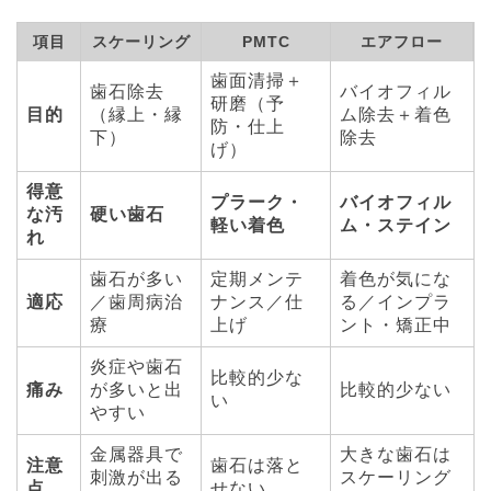
項目
スケーリング
PMTC
エアフロー
歯面清掃＋
歯石除去
バイオフィル
研磨（予
目的
（縁上・縁
ム除去＋着色
防・仕上
下）
除去
げ）
得意
プラーク・
バイオフィル
な汚
硬い歯石
軽い着色
ム・ステイン
れ
歯石が多い
定期メンテ
着色が気にな
適応
／歯周病治
ナンス／仕
る／インプラ
療
上げ
ント・矯正中
炎症や歯石
比較的少な
痛み
が多いと出
比較的少ない
い
やすい
金属器具で
大きな歯石は
注意
歯石は落と
刺激が出る
スケーリング
点
せない